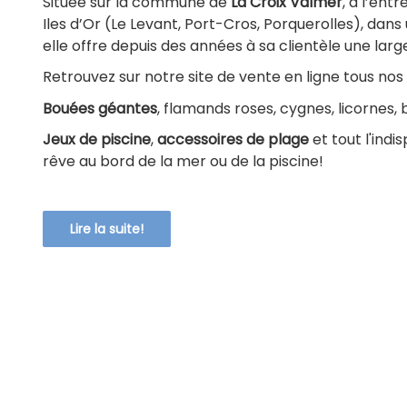
Située sur la commune de
La Croix Valmer
, à l’ent
Iles d’Or (Le Levant, Port-Cros, Porquerolles), dans
elle offre depuis des années à sa clientèle une la
Retrouvez sur notre site de vente en ligne tous no
Bouées géantes
, flamands roses, cygnes, licornes
Jeux de piscine
,
accessoires de plage
et tout l'ind
rêve au bord de la mer ou de la piscine!
Lire la suite!