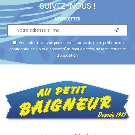
SUIVEZ-NOUS !
NEWSLETTER
Vous affirmez avoir pris connaissance de notre
politique de
confidentialité
. Vous disposez d'un droit d'accès, de rectification et
d'opposition.