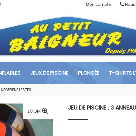
3
Mon compte
Nous 
FLABLES
JEUX DE PISCINE
PLONGÉE
T-SHIRTS 
X NEOPRENE LESTES
JEU DE PISCINE , 3 ANNEA
ZOOM