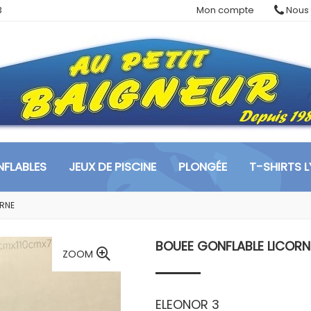
3
Mon compte
Nous 
FLABLES
JEUX DE PISCINE
PLONGÉE
T-SHIRTS 
ORNE
BOUEE GONFLABLE LICORN
ZOOM
ELEONOR 3