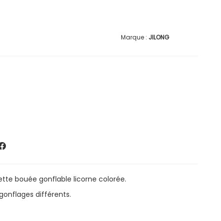
JILONG
ette bouée gonflable licorne colorée.
 gonflages différents.